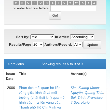
M
N
O
P
Q
R
S
T
U
V
W
X
Y
Z
or enter first few letters:
Sort by:
In order:
Results/Page
Authors/Record:
< previous
Showing results 5 to 9 of 9
Issue
Title
Author(s)
Date
2006
Phân tích mối quan hệ liên
Kim, Kwang Moon
;
vùng giữa kinh tế và môi
Nguyễn, Quang Thái
;
trường (chất thải khí) qua mô
Bùi, Trinh
;
Francisco,
hình vào - ra liên vùng của
T.Secretario
Thành phố Hồ Chí Minh và