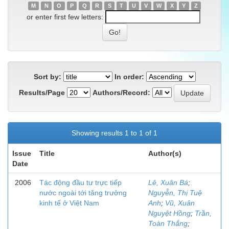
M
N
O
P
Q
R
S
T
U
V
W
X
Y
Z
or enter first few letters:
Sort by:
In order:
Results/Page
Authors/Record:
Showing results 1 to 1 of 1
Issue
Title
Author(s)
Date
2006
Tác động đầu tư trực tiếp
Lê, Xuân Bá
;
nước ngoài tới tăng trưởng
Nguyễn, Thị Tuệ
kinh tế ở Việt Nam
Anh
;
Vũ, Xuân
Nguyệt Hồng
;
Trần,
Toàn Thắng
;