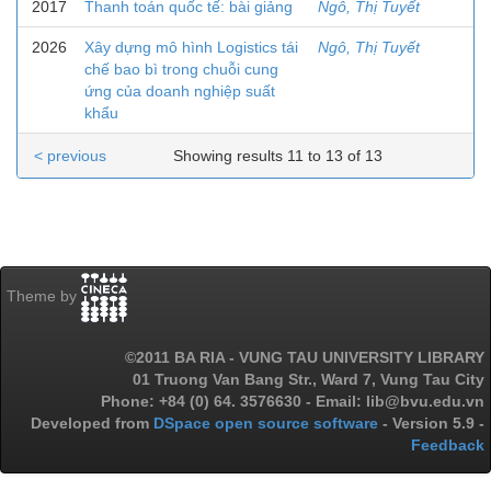
2017
Thanh toán quốc tế: bài giảng
Ngô, Thị Tuyết
2026
Xây dựng mô hình Logistics tái
Ngô, Thị Tuyết
chế bao bì trong chuỗi cung
ứng của doanh nghiệp suất
khẩu
< previous
Showing results 11 to 13 of 13
Theme by
©2011 BA RIA - VUNG TAU UNIVERSITY LIBRARY
01 Truong Van Bang Str., Ward 7, Vung Tau City
Phone: +84 (0) 64. 3576630 - Email: lib@bvu.edu.vn
Developed from
DSpace open source software
- Version 5.9 -
Feedback