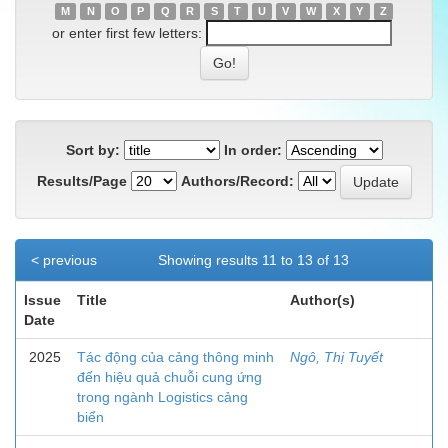
M
N
O
P
Q
R
S
T
U
V
W
X
Y
Z
or enter first few letters:
Sort by:
In order:
Results/Page
Authors/Record:
< previous
Showing results 11 to 13 of 13
Issue
Title
Author(s)
Date
2025
Tác động của cảng thông minh
Ngô, Thị Tuyết
đến hiệu quả chuỗi cung ứng
trong ngành Logistics cảng
biển