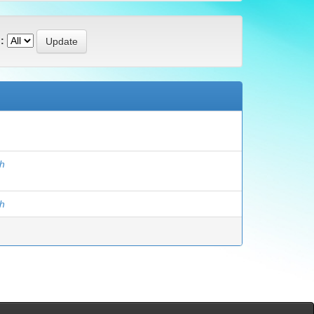
:
nh
nh