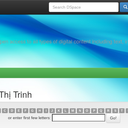
 access to all types of digital content including text, 
Thị Trinh
C
D
E
F
G
H
I
J
K
L
M
N
O
P
Q
R
S
T
or enter first few letters: