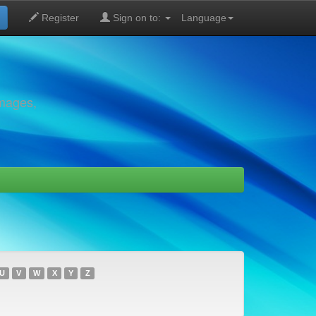
Register
Sign on to:
Language
images,
U
V
W
X
Y
Z