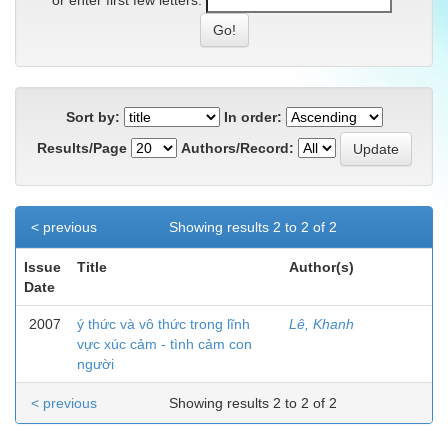
or enter first few letters:
Sort by:
In order:
Results/Page
Authors/Record:
< previous
Showing results 2 to 2 of 2
Issue
Title
Author(s)
Date
2007
ý thức và vô thức trong lĩnh
Lê, Khanh
vực xúc cảm - tình cảm con
người
< previous
Showing results 2 to 2 of 2