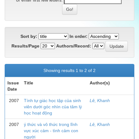
or enter first few letters:
Sort by:
In order:
Results/Page
Authors/Record:
Showing results 1 to 2 of 2
Issue
Title
Author(s)
Date
2007
Tính tự giác học tập của sinh
Lê, Khanh
viên dưới góc nhìn của tâm lý
học hoạt động
2007
ý thức và vô thức trong lĩnh
Lê, Khanh
vực xúc cảm - tình cảm con
người