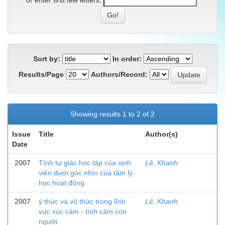
or enter first few letters:
Sort by:
In order:
Results/Page
Authors/Record:
Showing results 1 to 2 of 2
Issue
Title
Author(s)
Date
2007
Tính tự giác học tập của sinh
Lê, Khanh
viên dưới góc nhìn của tâm lý
học hoạt động
2007
ý thức và vô thức trong lĩnh
Lê, Khanh
vực xúc cảm - tình cảm con
người